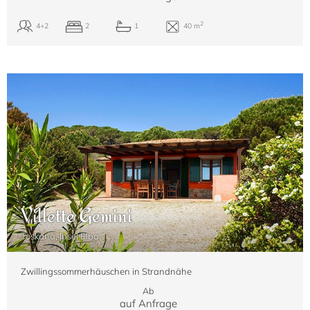
Villette Gemini
Toskana, Insel Elba
Zwillingssommerhäuschen in Strandnähe
Ab
auf Anfrage