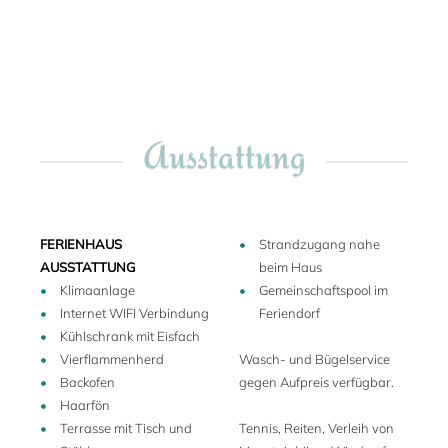
Terrasse bietet sowohl typisch italienische Küche als auch
S. H. September 2020
internationale Gerichte. Das Sportangebot ist äußerst
umfangreich: Es gibt 3 Tennisplätze, einen großen Pool,
Reiten, Verleih von Mountainbikes, Tischtennis, Tauchkurse,
Segeln und Surfen, sowie ein Golfübungsplatz. Sogar ein
Babyclub beaufsichtigt die 'Kleinsten' von Anfag Juni bis
Ausstattung
Mitte September. Es empfiehlt sich die Benutzung eines
Jeeps oder eines Fahrzeugs mit Allradantrieb, um die
Vorteile der Anlage richtig nutzen zu können.
FERIENHAUS
Strandzugang nahe
AUSSTATTUNG
beim Haus
Klimaanlage
Gemeinschaftspool im
Internet WIFI Verbindung
Feriendorf
Kühlschrank mit Eisfach
Vierflammenherd
Wasch- und Bügelservice
Backofen
gegen Aufpreis verfügbar.
Haarfön
Terrasse mit Tisch und
Tennis, Reiten, Verleih von