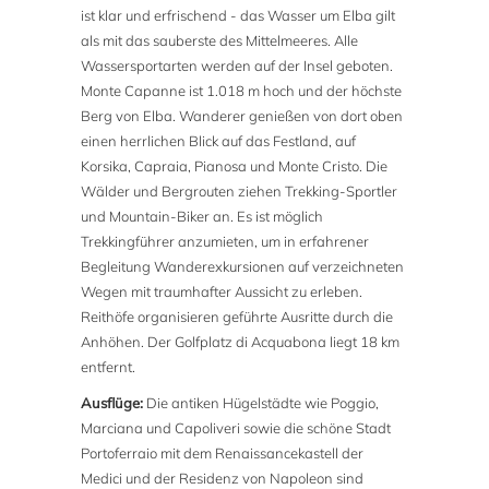
ist klar und erfrischend - das Wasser um Elba gilt
als mit das sauberste des Mittelmeeres. Alle
Wassersportarten werden auf der Insel geboten.
Monte Capanne ist 1.018 m hoch und der höchste
Berg von Elba. Wanderer genießen von dort oben
einen herrlichen Blick auf das Festland, auf
Korsika, Capraia, Pianosa und Monte Cristo. Die
Wälder und Bergrouten ziehen Trekking-Sportler
und Mountain-Biker an. Es ist möglich
Trekkingführer anzumieten, um in erfahrener
Begleitung Wanderexkursionen auf verzeichneten
Wegen mit traumhafter Aussicht zu erleben.
Reithöfe organisieren geführte Ausritte durch die
Anhöhen. Der Golfplatz di Acquabona liegt 18 km
entfernt.
Ausflüge:
Die antiken Hügelstädte wie Poggio,
Marciana und Capoliveri sowie die schöne Stadt
Portoferraio mit dem Renaissancekastell der
Medici und der Residenz von Napoleon sind