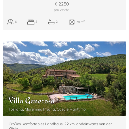
€
2250
pro Woche
Villa Generosa
Toskana, Maremma Pisana, Casale Marittimo
Großes, komfortables Landhaus, 22 km landeinwärts von der
Küste