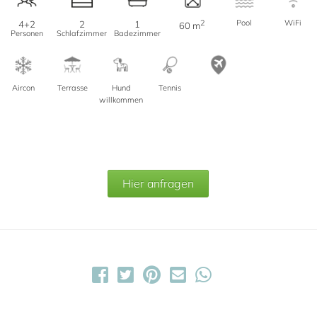
2
Pool
WiFi
4+2
2
1
60 m
Personen
Schlafzimmer
Badezimmer
Aircon
Terrasse
Hund
Tennis
willkommen
Hier anfragen