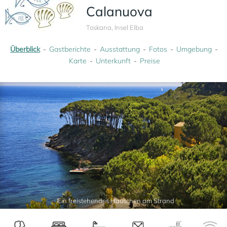
Calanuova
Toskana, Insel Elba
Überblick
Gastberichte
Ausstattung
Fotos
Umgebung
Karte
Unterkunft
Preise