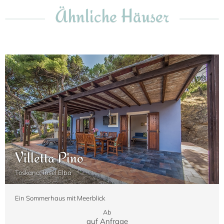
Ähnliche Häuser
Villetta Pino
Toskana, Insel Elba
Ein Sommerhaus mit Meerblick
Ab
auf Anfrage