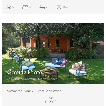
Grande Prato
Toskana, bei Forte dei Marmi, Ronchi
Sommerhaus nur 700 vom Sandstrand
Ab
€
1900