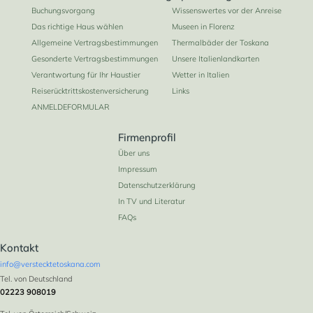
Buchungsvorgang
Wissenswertes vor der Anreise
Das richtige Haus wählen
Museen in Florenz
Allgemeine Vertragsbestimmungen
Thermalbäder der Toskana
Gesonderte Vertragsbestimmungen
Unsere Italienlandkarten
Verantwortung für Ihr Haustier
Wetter in Italien
Reiserücktrittskostenversicherung
Links
2
4/4
2/2
2/2
ANMELDEFORMULAR
40/40 m
Firmenprofil
Über uns
Impressum
Datenschutzerklärung
In TV und Literatur
FAQs
Kontakt
info@verstecktetoskana.com
Tel. von Deutschland
02223 908019