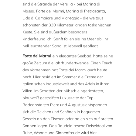
sind die Strände der Versilia - bei Marina di
Massa, Forte dei Marmi, Marina di Pietrasanta,
Lido di Camaiore und Viareggio - die weitaus
schönsten der 330 Kilometer langen toskanischen
Küste. Sie sind außerdem besonders
kinderfreundlich: Sanft fallen sie ins Meer ab, ihr
hell leuchtender Sand ist liebevoll gepflegt.
Forte dei Marmi
, ein elegantes Seebad, hatte seine
große Zeit um die Jahrhundertwende. Einen Touch
des Vornehmen hat Forte dei Marmi auch heute
noch. Hier residiert im Sommer die Creme der
italienischen Industriewelt und des Adels in ihren
Villen. Im Schatten der hübsch eingerichteten,
blauweiß gestreiften Luxuszelte der Top-
Badeanstalten Piero und Augustus entspannen
sich die Reichen und Schönen in bequemen
Sesseln an den Tischen oder aalen sich auf breiten
Sonnenliegen. Das Baudelairesche Reiseideal von
Ruhe, Wonne und Sinnenfreude wird hier