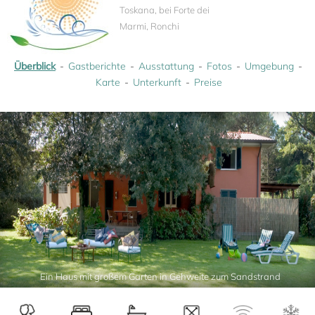
Toskana, bei Forte dei
Marmi, Ronchi
Überblick
Gastberichte
Ausstattung
Fotos
Umgebung
Karte
Unterkunft
Preise
Ein Haus mit großem Garten in Gehweite zum Sandstrand