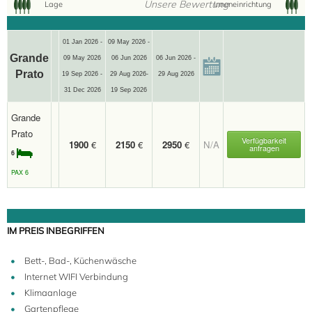
Unsere Bewertung
Lage
Inneneinrichtung
01 Jan 2026 -
09 May 2026 -
Grande
09 May 2026
06 Jun 2026
06 Jun 2026 -
Prato
19 Sep 2026 -
29 Aug 2026-
29 Aug 2026
31 Dec 2026
19 Sep 2026
Grande
Prato
Verfügbarkeit
1900
€
2150
€
2950
€
N/A
anfragen
6
PAX 6
IM PREIS INBEGRIFFEN
Bett-, Bad-, Küchenwäsche
Internet WIFI Verbindung
Klimaanlage
Gartenpflege