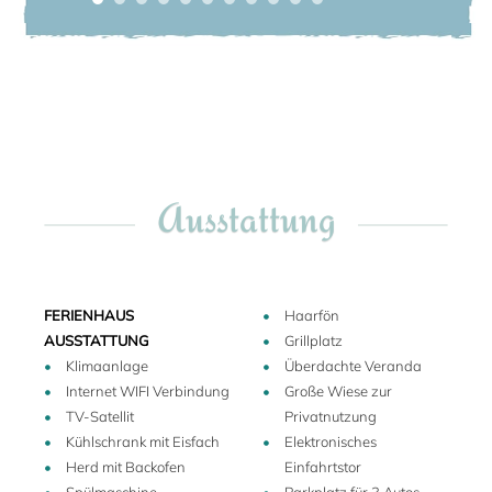
Badeurlaub am exklusiven Badestrand mit Abstechern zu
den sehenswerten Kunststädten der Toskana kombinieren.
Unser Favorit ist das nah gelegene, oft vergessene und so
charmante Lucca. Auch die romantischen und ruhigen
Bergdörfer in den apuanischen Alpen laden zu Besuchen
ein - das Hinterland mit seinen über 1000 m hohen
Bergen. Ein wohltuender Kontrast zur Dolce Vita am
Strand!
Ausstattung
Im nahegelegenen Forte dei Marmi (7 km) genießen Sie
eine beeindruckende Kulisse: den langen, weißen
Sandstrand vor sich und die mächtigen, apuanischen
FERIENHAUS
Haarfön
Alpen im Hinterland. An den Marmorbrüchen von Forte dei
AUSSTATTUNG
Grillplatz
Marmi wählte einst Michelangelo seine Marmorblöcke aus.
Klimaanlage
Überdachte Veranda
Die Marmorbrüche sind zwar noch immer in Betrieb, aber
Internet WIFI Verbindung
Große Wiese zur
Forte dei Marmi ist heute als Badeort bekannt - einer der
TV-Satellit
Privatnutzung
berühmtesten Badeorte der Toskana, wo die VIPs ihre
Kühlschrank mit Eisfach
Elektronisches
Sommervillen haben und sich (mehr oder weniger)
Herd mit Backofen
Einfahrtstor
incognito unter die Leute mischen. An der Küste (700 m)