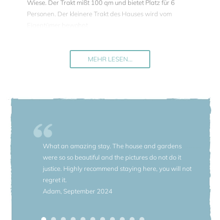
Wiese. Der Trakt mißt 100 qm und bietet Platz für 6
Personen. Der kleinere Trakt des Hauses wird vom
Eigentümer bewohnt.
Im Hochsommer ist das Haus angenehm frisch, da es
Schattenläden in allen Zimmern gibt. Die Räume sind hell,
MEHR LESEN...
der Fußboden ist mit hellen Keramikfliesen ausgelegt. An
der langen Marmortafel auf der Veranda können Sie
zusammensitzen, um die Mahlzeiten im Freien zu genießen.
Gleich vor der Veranda öffnet sich die große und gepflegte
Wiese mit einigen Bäumen und Beeten. Die Wiese ist
privat, steht nur den Gästen von Grande Prato zur
Verfügung. Der Blick vom Garten geht auf die apuanischen
What an amazing stay. The house and gardens
Alpen. Das ganze Grundstück ist umzäunt, der Garten wird
were so so beautiful and the pictures do not do it
von einer dichten Hecke umsäumt und bietet solchermaßen
justice. Highly recommend staying here, you will not
eine private Atmosphäre. Vor dem Haus befindet sich ein
regret it.
aufgekieselter Parkplatz.
Adam, September 2024
Das Plus des Hauses ist sein Standort. Hier ist ein guter Mix
von Möglichkeiten geboten: Sie können einen bunten