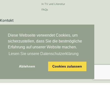
In TV und Literatur
FAQs
Kontakt
info@verstecktetoskana.com
Tel. von Deutschland
Diese Webseite verwendet Cookies, um
02223 908019
sicherzustellen, dass Sie die bestmögliche
Tel. von Österreich/Schweiz
Erfahrung auf unserer Website machen.
0049 2223 908019
Lesen Sie unsere Datenschutzerklärung
Tel. von USA
01149 2223 908019
Skype
Ablehnen
Cookies zulassen
verstecktetoskana
Versteckte Toskana * Logebachstr. 5 * 53639 Königswinter * Deutschland