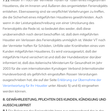
7.11
Weder VT noch der Vermieter haften für Taten eines mitgeführten
Haustieres, die im Inneren und Äußeren des angemieteten Ferienobjekts
entstehen. Ebensowenig sind sie verpflichtet Vorkehrungen zu treffen,
die die Sicherheit eines mitgeführten Haustieres gewährleisten. Auch
wenn in der Leistungsbeschreibung von einer Umzäunung des
Ferienobjekts die Rede ist, so bedeutet dies weder, daß diese
unüberwindlich noch derart beschaffen ist, daß dem mitgeführten
Haustier ein Verlassen des Ferienobjekts unmöglich ist. Weder VT noch
der Vermieter haften für Schäden, Unfälle oder Krankheiten eines vom
Kunden mitgeführten Haustieres. Es wird vorausgesetzt, daß der
mitgeführte Hund versichert ist und daß der Hundebesitzer darüber
informiert ist, daß das italienische Ministerium für Gesundheit im Jahr
2003 für die vom internationalen Kynologen Verband (internationaler
Hundeverband) als gefährlich eingestuften Rassen Verordungen
ausgeschrieben hat, die auf der Seite
Erklärung zur Übernahme der
Verantwortung für Ihr Haustier
unter Absatz 5) und 6) eingesehen
werden können.
8. GEWÄHRLEISTUNG, PFLICHTEN DES KUNDEN, KÜNDIGUNG UND
AUSSCHLUßFRIST
8.1
Die Belegung des Ferienobjekts kann nur entsprechend der in der