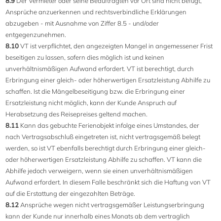
8.9
Der Vermieter oder seine Beauftragten vor Ort sind nicht befugt,
Ansprüche anzuerkennen und rechtsverbindliche Erklärungen
abzugeben - mit Ausnahme von Ziffer 8.5 - und/oder
entgegenzunehmen.
8.10
VT ist verpflichtet, den angezeigten Mangel in angemessener Frist
beseitigen zu lassen, sofern dies möglich ist und keinen
unverhältnismäßigen Aufwand erfordert. VT ist berechtigt, durch
Erbringung einer gleich- oder höherwertigen Ersatzleistung Abhilfe zu
schaffen. Ist die Mängelbeseitigung bzw. die Erbringung einer
Ersatzleistung nicht möglich, kann der Kunde Anspruch auf
Herabsetzung des Reisepreises geltend machen.
8.11
Kann das gebuchte Ferienobjekt infolge eines Umstandes, der
nach Vertragsabschluß eingetreten ist, nicht vertragsgemäß belegt
werden, so ist VT ebenfalls berechtigt durch Erbringung einer gleich-
oder höherwertigen Ersatzleistung Abhilfe zu schaffen. VT kann die
Abhilfe jedoch verweigern, wenn sie einen unverhältnismäßigen
Aufwand erfordert. In diesem Falle beschränkt sich die Haftung von VT
auf die Erstattung der eingezahlten Beträge.
8.12
Ansprüche wegen nicht vertragsgemäßer Leistungserbringung
kann der Kunde nur innerhalb eines Monats ab dem vertraglich