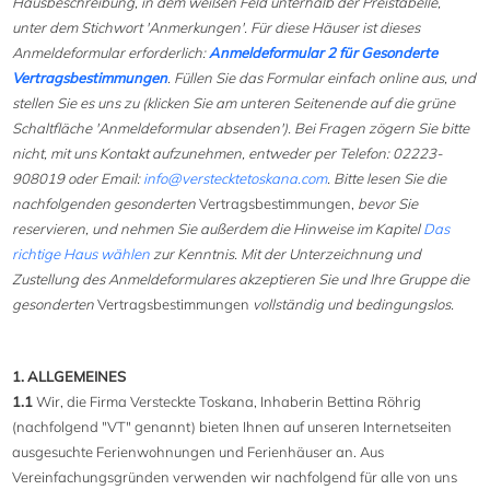
Hausbeschreibung, in dem weißen Feld unterhalb der Preistabelle,
unter dem Stichwort 'Anmerkungen'. Für diese Häuser ist dieses
Anmeldeformular erforderlich:
Anmeldeformular 2 für Gesonderte
Vertragsbestimmungen
. Füllen Sie das Formular einfach online aus, und
stellen Sie es uns zu (klicken Sie am unteren Seitenende auf die grüne
Schaltfläche 'Anmeldeformular absenden'). Bei Fragen zögern Sie bitte
nicht, mit uns Kontakt aufzunehmen, entweder per Telefon: 02223-
908019 oder Email:
info@verstecktetoskana.com
. Bitte lesen Sie die
nachfolgenden gesonderten
Vertragsbestimmungen,
bevor Sie
reservieren, und nehmen Sie außerdem die Hinweise im Kapitel
Das
richtige Haus wählen
zur Kenntnis. Mit der Unterzeichnung und
Zustellung des Anmeldeformulares akzeptieren Sie und Ihre Gruppe die
gesonderten
Vertragsbestimmungen
vollständig und bedingungslos.
1. ALLGEMEINES
1.1
Wir, die Firma Versteckte Toskana, Inhaberin Bettina Röhrig
(nachfolgend "VT" genannt) bieten Ihnen auf unseren Internetseiten
ausgesuchte Ferienwohnungen und Ferienhäuser an. Aus
Vereinfachungsgründen verwenden wir nachfolgend für alle von uns