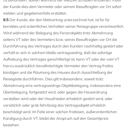
zu behandeln. Sollten während der Mietzeit Schäden entstehen, muss
der Kunde dies dem Vermieter oder seinem Beauftragten vor Ort sofort
melden und gegebenenfalls erstatten.
8.5
Der Kunde, der den Mietvertrag unterzeichnet hat, ist für für
korrektes und ordentliches Verhalten seiner Reisegruppe verantwortlich.
Wird während der Belegung des Ferienobjekts trotz Abmahnung
seitens VT oder des Vermieters bzw. seines Beauftragten vor Ort die
Durchführung des Vertrages durch den Kunden nachhaltig gestört oder
verhält er sich in solchem Maße vertragswidrig, daß die sofortige
Aufhebung des Vertrages gerechtfertigt ist, kann VT oder der vom VT
hierzu ausdrücklich bevollmächtigte Vermieter den Vertrag fristlos
kündigen und die Räumung des Hauses durch Ausschließung der
Reisegäste durchführen. Dies gilt insbesondere, soweit trotz
Abmahnung eine vertragswidrige Objektbelegung, insbesondere eine
Überbelegung, fortgesetzt wird, oder gegen die Hausordnung
verstoßen wird oder der Hausfrieden erheblich gestört wird, oder
vorsätzlich oder grob fahrlässig das Vertragsobjekt erheblich
beschädigt wird. Im Falle einer solchen fristlosen, außerordentlichen
Kündigung durch VT, bleibt der Anspruch auf den Gesamtpreis
bestehen.