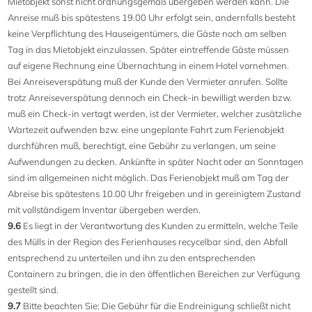
Mietobjekt sonst nicht ordnungsgemäß übergeben werden kann. Die
Anreise muß bis spätestens 19.00 Uhr erfolgt sein, andernfalls besteht
keine Verpflichtung des Hauseigentümers, die Gäste noch am selben
Tag in das Mietobjekt einzulassen. Später eintreffende Gäste müssen
auf eigene Rechnung eine Übernachtung in einem Hotel vornehmen.
Bei Anreiseverspätung muß der Kunde den Vermieter anrufen. Sollte
trotz Anreiseverspätung dennoch ein Check-in bewilligt werden bzw.
muß ein Check-in vertagt werden, ist der Vermieter, welcher zusätzliche
Wartezeit aufwenden bzw. eine ungeplante Fahrt zum Ferienobjekt
durchführen muß, berechtigt, eine Gebühr zu verlangen, um seine
Aufwendungen zu decken. Ankünfte in später Nacht oder an Sonntagen
sind im allgemeinen nicht möglich. Das Ferienobjekt muß am Tag der
Abreise bis spätestens 10.00 Uhr freigeben und in gereinigtem Zustand
mit vollständigem Inventar übergeben werden.
9.6
Es liegt in der Verantwortung des Kunden zu ermitteln, welche Teile
des Mülls in der Region des Ferienhauses recycelbar sind, den Abfall
entsprechend zu unterteilen und ihn zu den entsprechenden
Containern zu bringen, die in den öffentlichen Bereichen zur Verfügung
gestellt sind.
9.7
Bitte beachten Sie: Die Gebühr für die Endreinigung schließt nicht