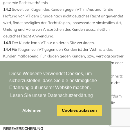
gesamte Rechtsverhältnis.
14.2
Soweit bei Klagen des Kunden gegen VT im Ausland für die
Haftung von VT dem Grunde nach nicht deutsches Recht angewendet
wird, findet bezüglich der Rechtsfolgen, insbesondere hinsichtlich Art,
Umfang und Höhe von Ansprüchen des Kunden ausschließlich
deutsches Recht Anwendung.
14.3
Der Kunde kann VT nur an deren Sitz verklagen.
14.4
Für Klagen von VT gegen den Kunden ist der Wohnsitz des
Kunden maßgebend. Für Klagen gegen Kunden, bzw. Vertragspartner
des Vertrages, die Kaufleute, juristische Personen des öffentlichen oder
privaten Rechts oder Personen sind, die Ihren Wohnsitz oder
Diese Webseite verwendet Cookies, um
gewöhnlichen Aufenthaltsort im Ausland haben, oder deren Wohnsitz
sicherzustellen, dass Sie die bestmögliche
oder gewöhnlicher Aufenthalt im Zeitpunkt der Klageerhebung nicht
Erfahrung auf unserer Website machen.
bekannt ist, wird als Gerichtsstand der Sitz von VT vereinbart.
Lesen Sie unsere Datenschutzerklärung
14.5
Sämtliche Nebenabreden des Vertrags bedürfen der Schriftform.
14.6
Die Ungültigkeit eines Teils dieser Bestimmungen berührt die
Wirksamkeiten der übrigen Bestimmungen nicht.
Ablehnen
Cookies zulassen
REISEVERSICHERUNG