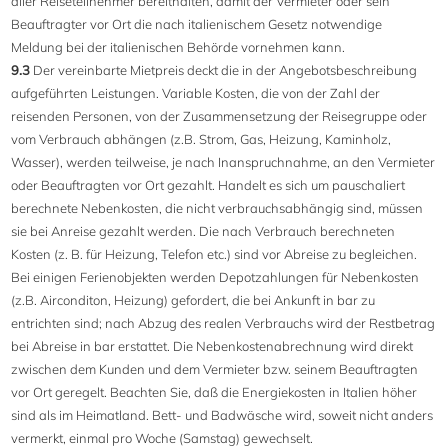
aller Reiseteilnehmer bereithalten, damit der Vermieter oder sein
Beauftragter vor Ort die nach italienischem Gesetz notwendige
Meldung bei der italienischen Behörde vornehmen kann.
9.3
Der vereinbarte Mietpreis deckt die in der Angebotsbeschreibung
aufgeführten Leistungen. Variable Kosten, die von der Zahl der
reisenden Personen, von der Zusammensetzung der Reisegruppe oder
vom Verbrauch abhängen (z.B. Strom, Gas, Heizung, Kaminholz,
Wasser), werden teilweise, je nach Inanspruchnahme, an den Vermieter
oder Beauftragten vor Ort gezahlt. Handelt es sich um pauschaliert
berechnete Nebenkosten, die nicht verbrauchsabhängig sind, müssen
sie bei Anreise gezahlt werden. Die nach Verbrauch berechneten
Kosten (z. B. für Heizung, Telefon etc.) sind vor Abreise zu begleichen.
Bei einigen Ferienobjekten werden Depotzahlungen für Nebenkosten
(z.B. Airconditon, Heizung) gefordert, die bei Ankunft in bar zu
entrichten sind; nach Abzug des realen Verbrauchs wird der Restbetrag
bei Abreise in bar erstattet. Die Nebenkostenabrechnung wird direkt
zwischen dem Kunden und dem Vermieter bzw. seinem Beauftragten
vor Ort geregelt. Beachten Sie, daß die Energiekosten in Italien höher
sind als im Heimatland. Bett- und Badwäsche wird, soweit nicht anders
vermerkt, einmal pro Woche (Samstag) gewechselt.