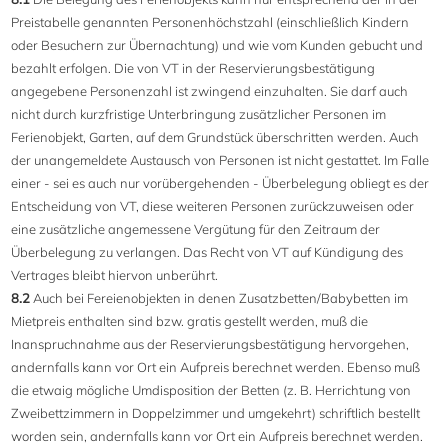
Preistabelle genannten Personenhöchstzahl (einschließlich Kindern
oder Besuchern zur Übernachtung) und wie vom Kunden gebucht und
bezahlt erfolgen. Die von VT in der Reservierungsbestätigung
angegebene Personenzahl ist zwingend einzuhalten. Sie darf auch
nicht durch kurzfristige Unterbringung zusätzlicher Personen im
Ferienobjekt, Garten, auf dem Grundstück überschritten werden. Auch
der unangemeldete Austausch von Personen ist nicht gestattet. Im Falle
einer - sei es auch nur vorübergehenden - Überbelegung obliegt es der
Entscheidung von VT, diese weiteren Personen zurückzuweisen oder
eine zusätzliche angemessene Vergütung für den Zeitraum der
Überbelegung zu verlangen. Das Recht von VT auf Kündigung des
Vertrages bleibt hiervon unberührt.
8.2
Auch bei Fereienobjekten in denen Zusatzbetten/Babybetten im
Mietpreis enthalten sind bzw. gratis gestellt werden, muß die
Inanspruchnahme aus der Reservierungsbestätigung hervorgehen,
andernfalls kann vor Ort ein Aufpreis berechnet werden. Ebenso muß
die etwaig mögliche Umdisposition der Betten (z. B. Herrichtung von
Zweibettzimmern in Doppelzimmer und umgekehrt) schriftlich bestellt
worden sein, andernfalls kann vor Ort ein Aufpreis berechnet werden.