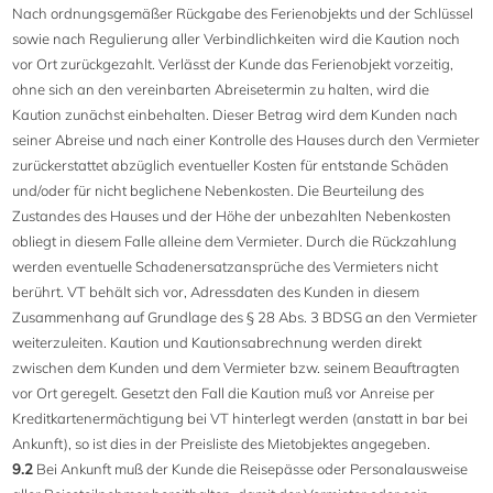
Nach ordnungsgemäßer Rückgabe des Ferienobjekts und der Schlüssel
sowie nach Regulierung aller Verbindlichkeiten wird die Kaution noch
vor Ort zurückgezahlt. Verlässt der Kunde das Ferienobjekt vorzeitig,
ohne sich an den vereinbarten Abreisetermin zu halten, wird die
Kaution zunächst einbehalten. Dieser Betrag wird dem Kunden nach
seiner Abreise und nach einer Kontrolle des Hauses durch den Vermieter
zurückerstattet abzüglich eventueller Kosten für entstande Schäden
und/oder für nicht beglichene Nebenkosten. Die Beurteilung des
Zustandes des Hauses und der Höhe der unbezahlten Nebenkosten
obliegt in diesem Falle alleine dem Vermieter. Durch die Rückzahlung
werden eventuelle Schadenersatzansprüche des Vermieters nicht
berührt. VT behält sich vor, Adressdaten des Kunden in diesem
Zusammenhang auf Grundlage des § 28 Abs. 3 BDSG an den Vermieter
weiterzuleiten. Kaution und Kautionsabrechnung werden direkt
zwischen dem Kunden und dem Vermieter bzw. seinem Beauftragten
vor Ort geregelt. Gesetzt den Fall die Kaution muß vor Anreise per
Kreditkartenermächtigung bei VT hinterlegt werden (anstatt in bar bei
Ankunft), so ist dies in der Preisliste des Mietobjektes angegeben.
9.2
Bei Ankunft muß der Kunde die Reisepässe oder Personalausweise