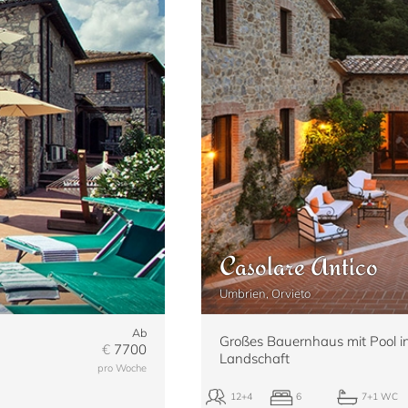
Casolare Antico
Umbrien, Orvieto
Ab
Großes Bauernhaus mit Pool in 
€
7700
Landschaft
pro Woche