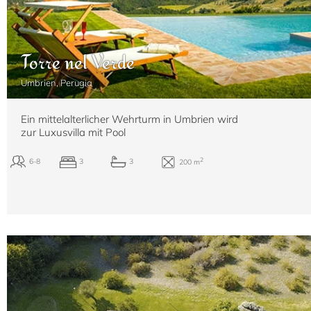
2
30+5
15
13
1000 m
Torre nel Verde
Umbrien, Perugia
Ein mittelalterlicher Wehrturm in Umbrien wird
zur Luxusvilla mit Pool