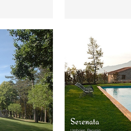
12
Serenata
Umbrien, Perugia