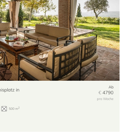
Ab
2
16
6/7
6/7
400 m
splatz in
€
4790
pro Woche