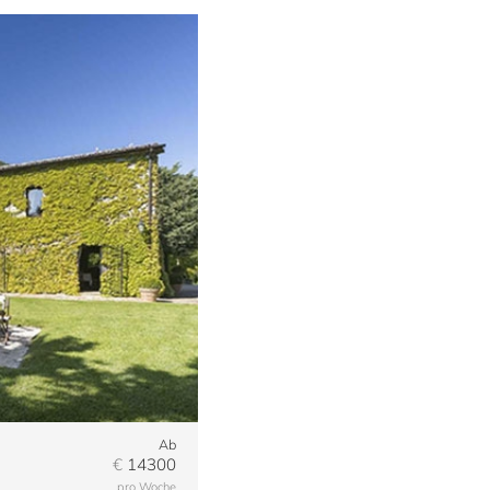
Ab
€
14300
pro Woche