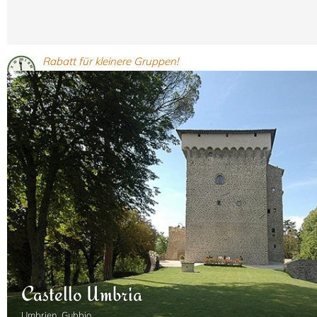
Rabatt für kleinere Gruppen!
2
11
6
6
550 m
Castello Umbria
Umbrien, Gubbio