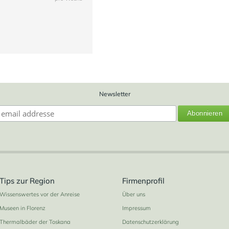
14
Newsletter
Tips zur Region
Firmenprofil
Wissenswertes vor der Anreise
Über uns
Museen in Florenz
Impressum
Thermalbäder der Toskana
Datenschutzerklärung