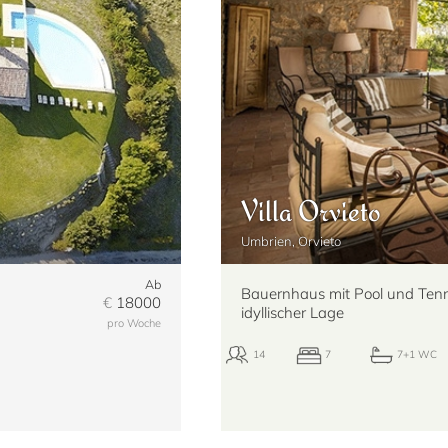
Villa Orvieto
Umbrien, Orvieto
Ab
14/
Bauernhaus mit Pool und Tenni
€
18000
idyllischer Lage
pro Woche