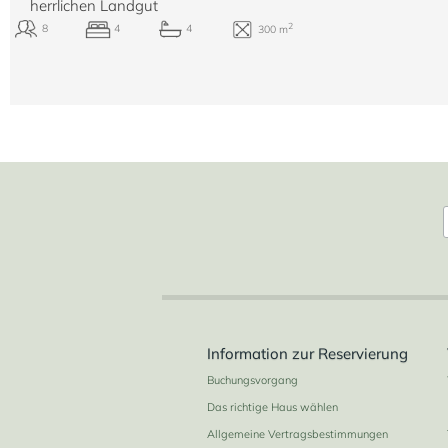
herrlichen Landgut
2
18
9
9
525 m
Information zur Reservierung
Buchungsvorgang
Das richtige Haus wählen
Allgemeine Vertragsbestimmungen