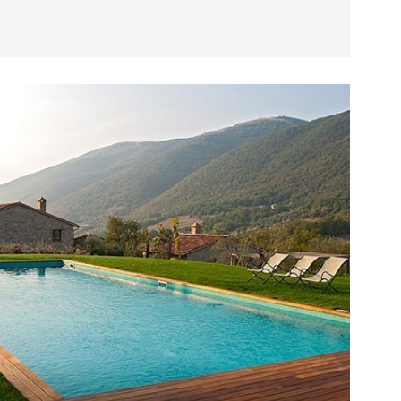
2
+4
6
7+1 WC
500 m