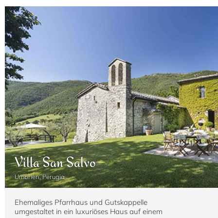
Villa San Salvo
Umbrien, Perugia
Ehemaliges Pfarrhaus und Gutskappelle
umgestaltet in ein luxuriöses Haus auf einem