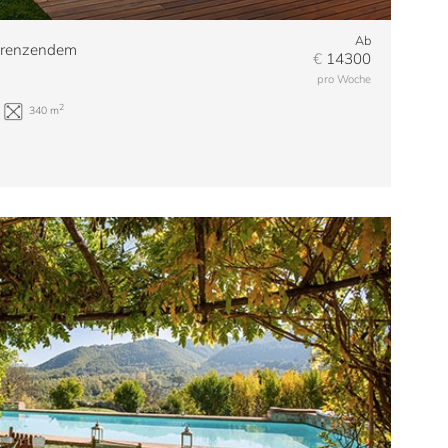
Ab
ngrenzendem
€
14300
pro Woche