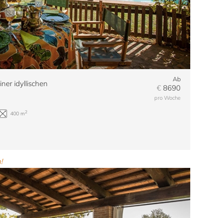
2
6
6+1 WC
340 m
Ab
ner idyllischen
€
8690
pro Woche
!