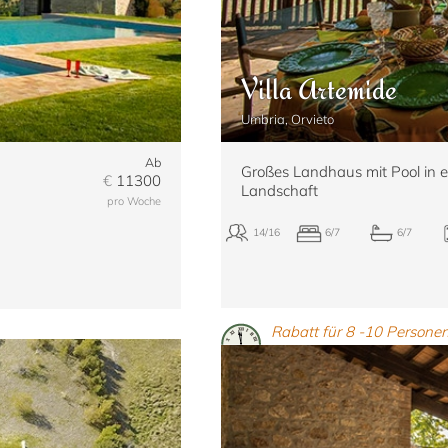
12
Villa Artemide
Umbria, Orvieto
Ab
Großes Landhaus mit Pool in ei
€
11300
Landschaft
pro Woche
Rabatt für 8 -10 Personen