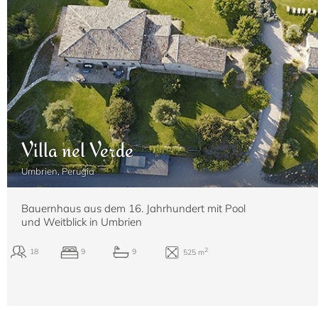
Villa nel Verde
Umbrien, Perugia
2
6-8
3
3
200 m
Bauernhaus aus dem 16. Jahrhundert mit Pool
und Weitblick in Umbrien