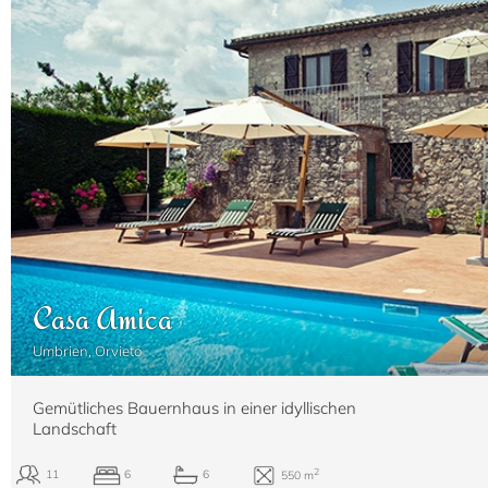
Casa Amica
Umbrien, Orvieto
Gemütliches Bauernhaus in einer idyllischen
Landschaft