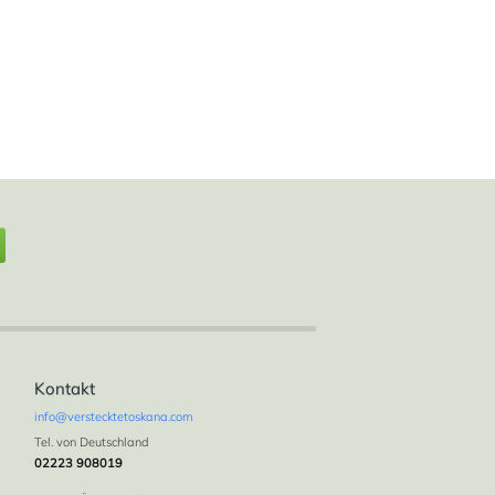
2
7
7+1 WC
500 m
Kontakt
info@verstecktetoskana.com
Tel. von Deutschland
02223 908019