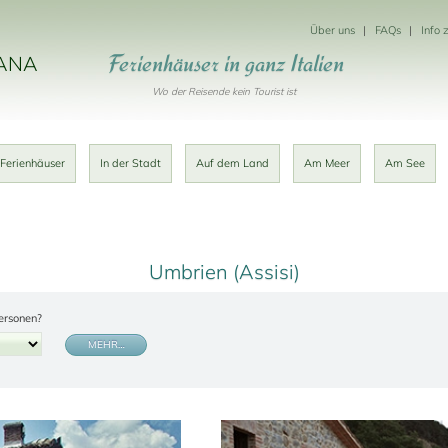
Über uns
FAQs
Info 
Ferienhäuser in ganz Italien
KANA
Wo der Reisende kein Tourist ist
 Ferienhäuser
In der Stadt
Auf dem Land
Am Meer
Am See
Umbrien (Assisi)
ersonen?
MEHR…