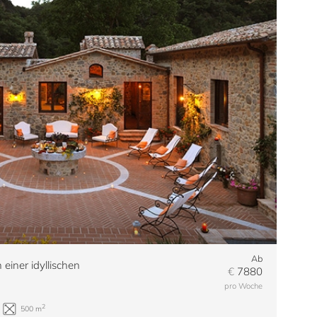
Ab
einer idyllischen
€
7880
pro Woche