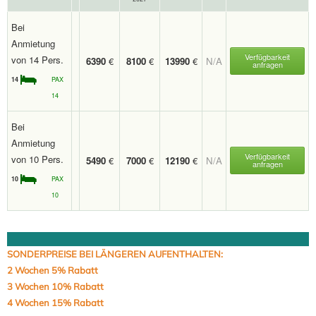
Bei
Anmietung
Verfügbarkeit
von 14 Pers.
6390
€
8100
€
13990
€
N/A
anfragen
14
PAX
14
Bei
Anmietung
Verfügbarkeit
von 10 Pers.
5490
€
7000
€
12190
€
N/A
anfragen
10
PAX
10
SONDERPREISE BEI LÄNGEREN AUFENTHALTEN:
2 Wochen 5% Rabatt
3 Wochen 10% Rabatt
4 Wochen 15% Rabatt