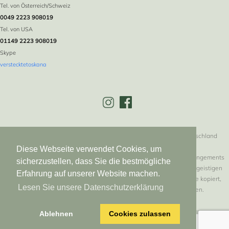
Tel. von Österreich/Schweiz
0049 2223 908019
Tel. von USA
01149 2223 908019
Skype
verstecktetoskana
Versteckte Toskana * Logebachstr. 5 * 53639 Königswinter * Deutschland
Diese Webseite verwendet Cookies, um
Alle Texte, Bilder, Graphiken und Animationsdateien sowie ihre Arrangements
sicherzustellen, dass Sie die bestmögliche
unterliegen dem Urheberrecht und anderen Gesetzen zum Schutz geistigen
Erfahrung auf unserer Website machen.
Eigentums. Sie dürfen weder für Handelszwecke oder zur Weitergabe kopiert,
Lesen Sie unsere Datenschutzerklärung
noch verändert und auf anderen Webseiten verwendet werden.
Ablehnen
Cookies zulassen