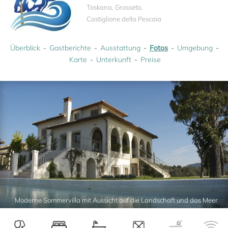
Toskana, Grosseto,
Castiglione della Pescaia
Überblick
Gastberichte
Ausstattung
Fotos
Umgebung
Karte
Unterkunft
Preise
Moderne Sommervilla mit Aussicht auf die Landschaft und das Meer