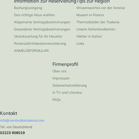
Information zur Reservierung
Tips zur Region
Buchungsvorgang
Wissenswertes vor der Anreise
Das richtige Haus wählen
Museen in Florenz
Allgemeine Vertragsbestimmungen
Thermalbäder der Toskana
Gesonderte Vertragsbestimmungen
Unsere Italienlandkarten
Verantwortung für Ihr Haustier
Wetter in Italien
Reiserücktrittskostenversicherung
Links
ANMELDEFORMULAR
Firmenprofil
Über uns
Impressum
Datenschutzerklärung
In TV und Literatur
FAQs
Kontakt
info@verstecktetoskana.com
Tel. von Deutschland
02223 908019