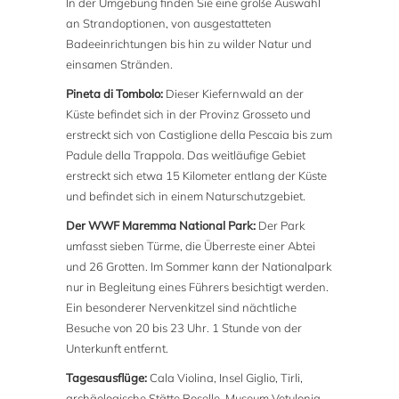
In der Umgebung finden Sie eine große Auswahl
an Strandoptionen, von ausgestatteten
Badeeinrichtungen bis hin zu wilder Natur und
einsamen Stränden.
Pineta di Tombolo:
Dieser Kiefernwald an der
Küste befindet sich in der Provinz Grosseto und
erstreckt sich von Castiglione della Pescaia bis zum
Padule della Trappola. Das weitläufige Gebiet
erstreckt sich etwa 15 Kilometer entlang der Küste
und befindet sich in einem Naturschutzgebiet.
Der WWF Maremma National Park:
Der Park
umfasst sieben Türme, die Überreste einer Abtei
und 26 Grotten. Im Sommer kann der Nationalpark
nur in Begleitung eines Führers besichtigt werden.
Ein besonderer Nervenkitzel sind nächtliche
Besuche von 20 bis 23 Uhr. 1 Stunde von der
Unterkunft entfernt.
Tagesausflüge:
Cala Violina, Insel Giglio, Tirli,
archäologische Stätte Roselle, Museum Vetulonia,