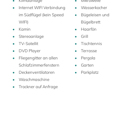
Klimaanlage
Mikrowelle
Internet WIFI Verbindung
Wasserkocher
im Südflügel (kein Speed
Bügeleisen und
WIFI)
Bügelbrett
Kamin
Haarfön
Stereoanlage
Grill
TV-Satellit
Tischtennis
DVD Player
Terrasse
Fliegengitter an allen
Pergola
Schlafzimmerfenstern
Garten
Deckenventilatoren
Parkplatz
Waschmaschine
Trockner auf Anfrage