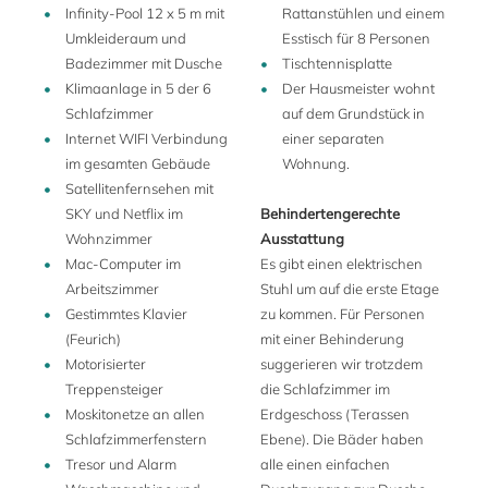
Infinity-Pool 12 x 5 m mit
Rattanstühlen und einem
Aufgrund der exponierten Lage mit Blick auf das Meer ist
Umkleideraum und
Esstisch für 8 Personen
die weitläufige 100 m2 große Terrasse der Mittelpunkt der
Badezimmer mit Dusche
Tischtennisplatte
Villa. Sie verfügt über bequeme Sitzgelegenheiten, einen
Klimaanlage in 5 der 6
Der Hausmeister wohnt
Essbereich im Freien und ein unglaubliches Panorama auf
Schlafzimmer
auf dem Grundstück in
das Mittelmeer, die Inseln Gorgona, Capraia und an klaren
Internet WIFI Verbindung
einer separaten
Tagen bis nach Elba und Korsika. Ein Weg führt zum
im gesamten Gebäude
Wohnung.
herrlichen Infinity-Pool mit Blick auf das Meer und
Satellitenfernsehen mit
entspannenden Sonnenliegen, einem Umkleideraum, einer
SKY und Netflix im
Behindertengerechte
Dusche und einer Tischtennisplatte für Familienspaß nach
Wohnzimmer
Ausstattung
dem Schwimmen. Wenn Sie lieber im Meer baden möchten,
Mac-Computer im
Es gibt einen elektrischen
können Sie über Stufen zum direkten Meerzugang zum
Arbeitszimmer
Stuhl um auf die erste Etage
Wasser hinuntersteigen. Hier finden Sie eine Plattform mit
Gestimmtes Klavier
zu kommen. Für Personen
Sonnenliegen.
(Feurich)
mit einer Behinderung
Motorisierter
suggerieren wir trotzdem
Für eine Portion Stadtleben können Sie eine kurze Fahrt
Treppensteiger
die Schlafzimmer im
zum bezaubernden Castiglioncello unternehmen, einem
Moskitonetze an allen
Erdgeschoss (Terassen
Badeort mit einer Vielzahl von Geschäften und lebhaften
Schlafzimmerfenstern
Ebene). Die Bäder haben
Restaurants. Die Villa ist außerdem günstig gelegen, nur 10
Tresor und Alarm
alle einen einfachen
Minuten von der Autobahn entfernt, sodass Sie