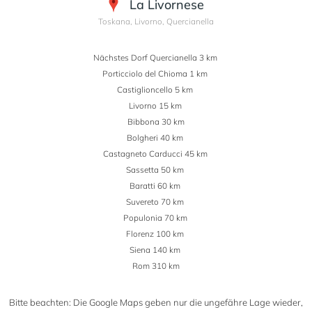
La Livornese
Toskana, Livorno, Quercianella
Nächstes Dorf Quercianella 3 km
Porticciolo del Chioma 1 km
Castiglioncello 5 km
Livorno 15 km
Bibbona 30 km
Bolgheri 40 km
Castagneto Carducci 45 km
Sassetta 50 km
Baratti 60 km
Suvereto 70 km
Populonia 70 km
Florenz 100 km
Siena 140 km
Rom 310 km
Bitte beachten: Die Google Maps geben nur die ungefähre Lage wieder,