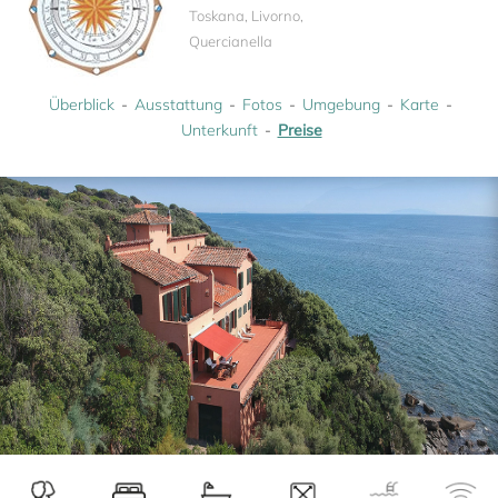
Toskana, Livorno,
Quercianella
Überblick
Ausstattung
Fotos
Umgebung
Karte
Unterkunft
Preise