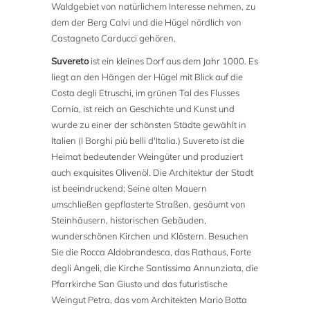
Waldgebiet von natürlichem Interesse nehmen, zu
dem der Berg Calvi und die Hügel nördlich von
Castagneto Carducci gehören.
Suvereto
ist ein kleines Dorf aus dem Jahr 1000. Es
liegt an den Hängen der Hügel mit Blick auf die
Costa degli Etruschi, im grünen Tal des Flusses
Cornia, ist reich an Geschichte und Kunst und
wurde zu einer der schönsten Städte gewählt in
Italien (I Borghi più belli d'Italia.) Suvereto ist die
Heimat bedeutender Weingüter und produziert
auch exquisites Olivenöl. Die Architektur der Stadt
ist beeindruckend; Seine alten Mauern
umschließen gepflasterte Straßen, gesäumt von
Steinhäusern, historischen Gebäuden,
wunderschönen Kirchen und Klöstern. Besuchen
Sie die Rocca Aldobrandesca, das Rathaus, Forte
degli Angeli, die Kirche Santissima Annunziata, die
Pfarrkirche San Giusto und das futuristische
Weingut Petra, das vom Architekten Mario Botta