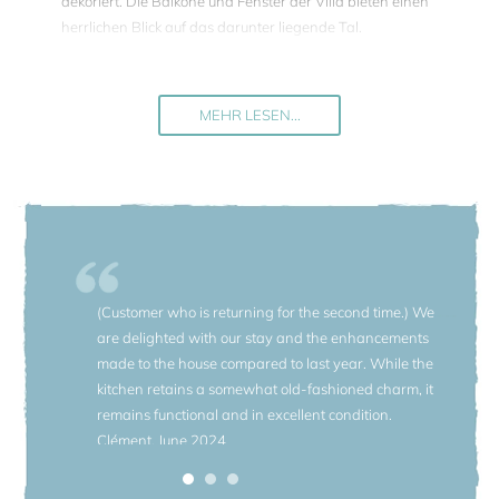
dekoriert. Die Balkone und Fenster der Villa bieten einen
herrlichen Blick auf das darunter liegende Tal.
Ein Portikus ist mit Tisch und Stühlen für Mahlzeiten im
Freien ausgestattet. Im Park befinden sich eine Kapelle und
Wiesen mit jahrhundertealten Bäumen.
MEHR LESEN...
Den Gästen stehen exklusiv die schönen Außenbereiche
und der große Swimmingpool zur Verfügung. Der
Poolbereich liegt 200 m von der Villa und ist ist mit
Liegestühlen und Sonnenschirmen ausgestattet.
Hinter der Villa und dem Swimmingpool, teilweise durch
eine Lorbeerhecke getrennt, befindet sich ein Bauernhaus,
(Customer who is returning for the second time.) We
das in drei Wohnungen unterteilt ist. Der Hausmeister
are delighted with our stay and the enhancements
wohnt in einer der Wohnungen mit separatem Eingang.
made to the house compared to last year. While the
Die anderen beiden sind meist langfristig vermietet und
kitchen retains a somewhat old-fashioned charm, it
haben separate Eingänge. Privatsphäre ist garantiert.
remains functional and in excellent condition.
Clément, June 2024
Supermärkte, Cafés, Restaurants, Banken, Apotheken und
die Post befinden sich in Vicchio, ca. 4 km von der Villa