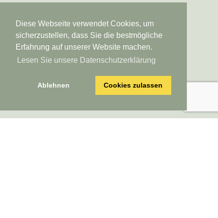
info@verstecktetoskana.com
Tel. von Deutschland
Diese Webseite verwendet Cookies, um
02223 908019
sicherzustellen, dass Sie die bestmögliche
Tel. von Österreich/Schweiz
Erfahrung auf unserer Website machen.
0049 2223 908019
Lesen Sie unsere Datenschutzerklärung
Tel. von USA
01149 2223 908019
Skype
Ablehnen
Cookies zulassen
verstecktetoskana
Versteckte Toskana * Logebachstr. 5 * 53639 Königswinter * Deutschland
Alle Texte, Bilder, Graphiken und Animationsdateien sowie ihre Arrangements
unterliegen dem Urheberrecht und anderen Gesetzen zum Schutz geistigen
Eigentums. Sie dürfen weder für Handelszwecke oder zur Weitergabe kopiert,
noch verändert und auf anderen Webseiten verwendet werden.