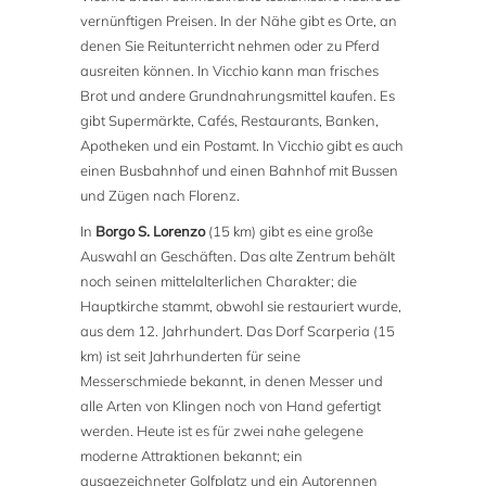
vernünftigen Preisen. In der Nähe gibt es Orte, an
denen Sie Reitunterricht nehmen oder zu Pferd
ausreiten können. In Vicchio kann man frisches
Brot und andere Grundnahrungsmittel kaufen. Es
gibt Supermärkte, Cafés, Restaurants, Banken,
Apotheken und ein Postamt. In Vicchio gibt es auch
einen Busbahnhof und einen Bahnhof mit Bussen
und Zügen nach Florenz.
In
Borgo S. Lorenzo
(15 km) gibt es eine große
Auswahl an Geschäften. Das alte Zentrum behält
noch seinen mittelalterlichen Charakter; die
Hauptkirche stammt, obwohl sie restauriert wurde,
aus dem 12. Jahrhundert. Das Dorf Scarperia (15
km) ist seit Jahrhunderten für seine
Messerschmiede bekannt, in denen Messer und
alle Arten von Klingen noch von Hand gefertigt
werden. Heute ist es für zwei nahe gelegene
moderne Attraktionen bekannt; ein
ausgezeichneter Golfplatz und ein Autorennen