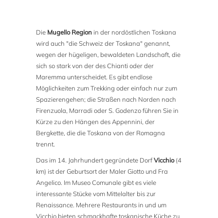
Die
Mugello Region
in der nordöstlichen Toskana
wird auch "die Schweiz der Toskana" genannt,
wegen der hügeligen, bewaldeten Landschaft, die
sich so stark von der des Chianti oder der
Maremma unterscheidet. Es gibt endlose
Möglichkeiten zum Trekking oder einfach nur zum
Spazierengehen; die Straßen nach Norden nach
Firenzuola, Marradi oder S. Godenzo führen Sie in
Kürze zu den Hängen des Appennini, der
Bergkette, die die Toskana von der Romagna
trennt.
Das im 14. Jahrhundert gegründete Dorf
Vicchio
(4
km) ist der Geburtsort der Maler Giotto und Fra
Angelico. Im Museo Comunale gibt es viele
interessante Stücke vom Mittelalter bis zur
Renaissance. Mehrere Restaurants in und um
Vicchio bieten schmackhafte toskanische Küche zu