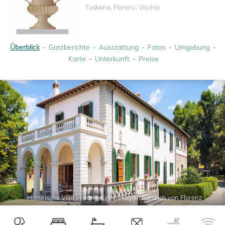
Toskana, Florenz, Vicchio
Überblick
Gastberichte
Ausstattung
Fotos
Umgebung
Karte
Unterkunft
Preise
Historische Villa in den grünen Hügeln nördlich von Florenz