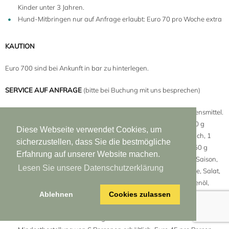
Kinder unter 3 Jahren.
Hund-Mitbringen nur auf Anfrage erlaubt: Euro 70 pro Woche extra
KAUTION
Euro 700 sind bei Ankunft in bar zu hinterlegen.
SERVICE AUF ANFRAGE
(bitte bei Buchung mit uns besprechen)
Erster Einkauf: Euro 40 für den Service, plus Kosten der Lebensmittel.
Der Einkauf beinhaltet folgende Lebensmittel: 2 kg Brot, 500 g
Diese Webseite verwendet Cookies, um
Butter, 2 Töpfe Marmelade, 1 Glas Honig, 12 Eier, 2 Liter Milch, 1
sicherzustellen, dass Sie die bestmögliche
Packung Earl Grey Tee, 1 Packung Kaffee, Instant Kaffee, 750 g
Erfahrung auf unserer Website machen.
Yoghurts (natur), 3 Flaschen Orangensaft, 3 kg Früchte der Saison,
Lesen Sie unsere Datenschutzerklärung
1,5 kg Pasta, 2 Gläser Tomatensauce, 1 Stück Parmesankäse, Salat,
1 kg Tomaten, Zwiebel, Knoblauch, Zitronen, 1 Flasche Olivenöl,
Essig, 6 Liter Mineralwasser, 4 Flaschen Bier. Bitte informieren Sie
Ablehnen
Cookies zulassen
uns, wenn Sie Bio-Produkte bevorzugen.
Abendessen am Ankunftstag: Dieser Service ist für eine
14