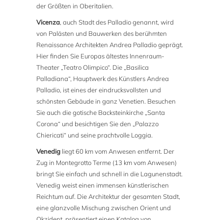
der Größten in Oberitalien.
Vicenza
, auch Stadt des Palladio genannt, wird
von Palästen und Bauwerken des berühmten
Renaissance Architekten Andrea Palladio geprägt.
Hier finden Sie Europas ältestes Innenraum-
Theater „Teatro Olimpico“. Die „Basilica
Palladiana“, Hauptwerk des Künstlers Andrea
Palladio, ist eines der eindrucksvollsten und
schönsten Gebäude in ganz Venetien. Besuchen
Sie auch die gotische Backsteinkirche „Santa
Corona“ und besichtigen Sie den „Palazzo
Chiericati“ und seine prachtvolle Loggia.
Venedig
liegt 60 km vom Anwesen entfernt. Der
Zug in Montegrotto Terme (13 km vom Anwesen)
bringt Sie einfach und schnell in die Lagunenstadt.
Venedig weist einen immensen künstlerischen
Reichtum auf. Die Architektur der gesamten Stadt,
eine glanzvolle Mischung zwischen Orient und
Okzident, präsentiert einen Katalog von