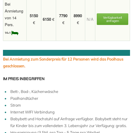
Bei
Anmietung
5150
7790
8990
von 14
Verfügbarkeit
6150
€
N/A
anfragen
€
€
€
Pers.
14+1
Bei Anmietung zum Sonderpreis für 12 Personen wird das Poolhaus
geschlossen.
IM PREIS INBEGRIFFEN
Bett-, Bad-, Küchenwäsche
Poolhandtücher
Strom
Internet WIFI Verbindung
Babybett und Hochstuhl auf Anfrage verfügbar. Babybett steht nur
für Kinder bis zum vollendeten 3. Lebensjahr zur Verfügung: gratis.
Hausreinigung (3 Std. pro Tag - 5 Tage pro Woche)