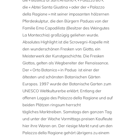
die « Basilica di Sant’Antonio », « Palazzo Bo »,
die « Abtei Santa Giustina » oder der « Palazzo
della Ragione » mit seiner imposanten hölzernen
Pferdeskulptur, die den Bürgern Paduas von der
Familie Emo Capodilista (Besitzer des Weingutes
La Montecchia) großzügig geliehen wurde.
Absolutes Highlight ist die Scrovegni-Kapelle mit
den wunderschönen Fresken von Giotto, ein
Meisterwerk der Kunstgeschichte. Die Fresken
Giottos, gelten als Wegbereiter der Renaissance.
Der « Orto Botanico » in Padua ist einer der
ältesten und schönsten Botanischen Gärten
Europas. 1997 wurde der Botanische Garten zum
UNESCO Weltkulturerbe erklärt. Entlang der
offenen Loggia des Palazzo della Ragione und auf
beiden Plätzen ringsum herrscht
tägliches Marktreiben. Samstags den ganzen Tag
und unter der Woche Vormittags preisen Kaufleute
hier ihre Waren an. Der riesige Markt rund um den
Palazzo della Ragione gehört übrigens zu einem