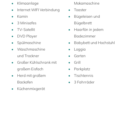
Klimaanlage
Mokamaschine
Jahrhundert und mit einem bezaubernden Gartenpavillion
Internet WIFI Verbindung
Toaster
verziert (
Der Tempel
/ ebenfalls in unserem Repertoire),
Kamin
Bügeleisen und
einem behutsam entworfenen 18-Loch-Golfplatz und
3 Minisafes
Bügelbrett
organischer Landwirtschaft mit mehreren
TV-Satellit
Haarfön in jedem
landwirtschaftlichen Gebäuden, die in komfortable und gut
DVD Player
Badezimmer
ausgestattete Gastquartiere umgeformt worden sind. Die
Spülmaschine
Babybett und Hochstuhl
Perle des Ensembles, das hier angebotene, behutsam
Waschmaschine
Loggia
restaurierte Bauernhaus Villa La Contenta, wird an
und Trockner
Garten
Gesellschaften bis 15 Personen vermietet.
Großer Kühlschrank mit
Grill
All' dies nur 20 südlich km von Padua, in bequemer
großem Eisfach
Parkplatz
Reichweite zu den berühmten historischen Villen des
Herd mit großem
Tischtennis
Veneto, von denen viele vom grandiosen italienischen
Backofen
3 Fahrräder
Architekten Palladio stammen, sowie den bekannten
Küchenmixgerät
Kunststädten des Veneto und der oberitalienischen
Seeregion.