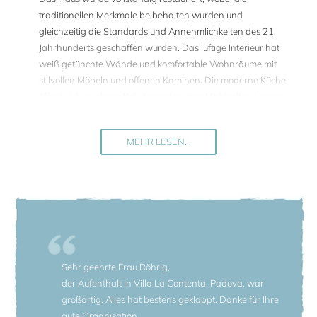
traditionellen Merkmale beibehalten wurden und
gleichzeitig die Standards und Annehmlichkeiten des 21.
Jahrhunderts geschaffen wurden. Das luftige Interieur hat
weiß getünchte Wände und komfortable Wohnräume mit
stilvollen Möbeln und offenen Kaminen. Die moderne Küche
öffnet sich zu einem Kräutergarten. Ihre Mahlzeiten können
Sie im Speisesaal im Inneren oder in der überdachten
Loggia im Freien genießen.
MEHR LESEN...
Die sieben Schlafzimmer der Villa verteilen sich auf drei
Etagen. Sie sind mit schönen Holzmöbeln, stilvollen
Stoffdrucken und neu eingerichteten Badezimmern
ausgestattet, einige davon mit Badewannen.
Im Garten befindet sich ein großer privater und kindersicher
eingezäunter Pool. Er wird von einem Poolhaus begrenzt.
Das Haus verfügt über einen 6000 m2 großen Garten. Ein
Sehr geehrte Frau Röhrig,
Kräutergarten, Rosen- und Lilienbeete, Calendula, Iris und
der Aufenthalt in Villa La Contenta, Padova, war
Geranien erfüllen die Luft mit Ihrem Duft, Pappeln,
großartig. Alles hat bestens geklappt. Danke für Ihre
Walnußbaüme und Haselnusssträucher spenden Schatten
gute Organisation.