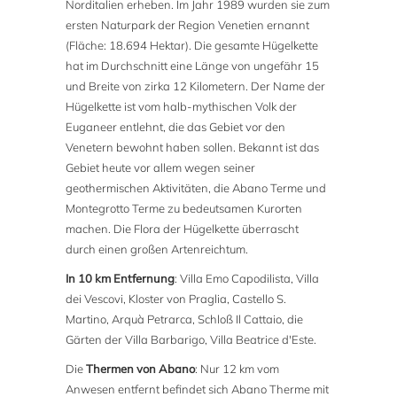
Norditalien erheben. Im Jahr 1989 wurden sie zum
ersten Naturpark der Region Venetien ernannt
(Fläche: 18.694 Hektar). Die gesamte Hügelkette
hat im Durchschnitt eine Länge von ungefähr 15
und Breite von zirka 12 Kilometern. Der Name der
Hügelkette ist vom halb-mythischen Volk der
Euganeer entlehnt, die das Gebiet vor den
Venetern bewohnt haben sollen. Bekannt ist das
Gebiet heute vor allem wegen seiner
geothermischen Aktivitäten, die Abano Terme und
Montegrotto Terme zu bedeutsamen Kurorten
machen. Die Flora der Hügelkette überrascht
durch einen großen Artenreichtum.
In 10 km Entfernung
: Villa Emo Capodilista, Villa
dei Vescovi, Kloster von Praglia, Castello S.
Martino, Arquà Petrarca, Schloß Il Cattaio, die
Gärten der Villa Barbarigo, Villa Beatrice d'Este.
Die
Thermen von Abano
: Nur 12 km vom
Anwesen entfernt befindet sich Abano Therme mit