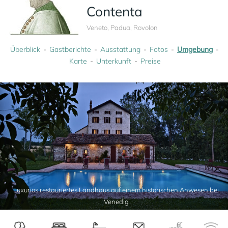
Contenta
Veneto, Padua, Rovolon
Überblick
Gastberichte
Ausstattung
Fotos
Umgebung
Karte
Unterkunft
Preise
Luxuriös restauriertes Landhaus auf einem historischen Anwesen bei
Venedig