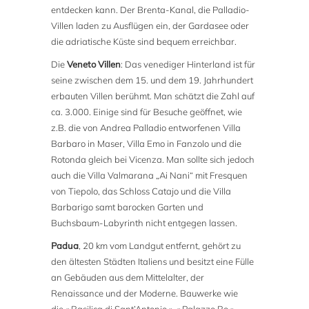
entdecken kann. Der Brenta-Kanal, die Palladio-
Villen laden zu Ausflügen ein, der Gardasee oder
die adriatische Küste sind bequem erreichbar.
Die
Veneto Villen
: Das venediger Hinterland ist für
seine zwischen dem 15. und dem 19. Jahrhundert
erbauten Villen berühmt. Man schätzt die Zahl auf
ca. 3.000. Einige sind für Besuche geöffnet, wie
z.B. die von Andrea Palladio entworfenen Villa
Barbaro in Maser, Villa Emo in Fanzolo und die
Rotonda gleich bei Vicenza. Man sollte sich jedoch
auch die Villa Valmarana „Ai Nani“ mit Fresquen
von Tiepolo, das Schloss Catajo und die Villa
Barbarigo samt barocken Garten und
Buchsbaum-Labyrinth nicht entgegen lassen.
Padua
, 20 km vom Landgut entfernt, gehört zu
den ältesten Städten Italiens und besitzt eine Fülle
an Gebäuden aus dem Mittelalter, der
Renaissance und der Moderne. Bauwerke wie