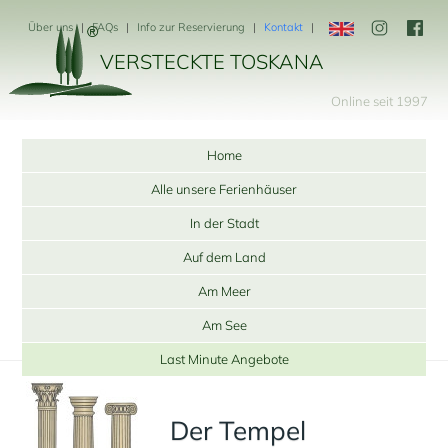
Über uns
FAQs
Info zur Reservierung
Kontakt
VERSTECKTE TOSKANA
Online seit 1997
Home
Alle unsere Ferienhäuser
In der Stadt
Auf dem Land
Am Meer
Am See
Last Minute Angebote
Der Tempel