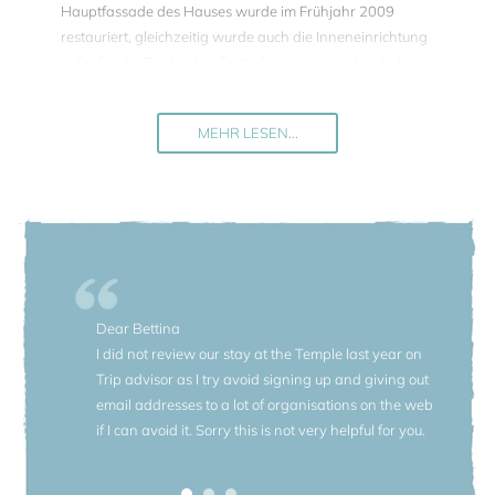
Hauptfassade des Hauses wurde im Frühjahr 2009
restauriert, gleichzeitig wurde auch die Inneneinrichtung
aufgefrischt. Die beiden Seitenfassaden wurden Anfang
2010 erneuert. Es muß erwähnt werden, daß der Tempel
etwas isoliert inmitten des Parks liegt.
MEHR LESEN...
Die Gäste sind herzlich willkommen, den Pool des Golfclubs
nutzen. Der Pool liegt innerhalb des Anwesens neben dem
Golf-Clubhaus, ca. 100 m vom Tempel entfernt.
Nähert man sich diesem historischen Landgut aus den
belebten Zentren des Veneto, Venedig oder Padua, über die
gemütliche Landstraße, fühlt man sich alsbald wie in einer
Dear Bettina
anderen Welt. Langsam enthüllt das Gut seine Vorzüge, die
I did not review our stay at the Temple last year on
da heißen: Eleganz, Natur, Einklang, Duft, Weite, Wonne,
Trip advisor as I try avoid signing up and giving out
Schönheit. Das Landgut ist malerisch in ein Tal der
email addresses to a lot of organisations on the web
Euganeischen Hügellandschaft eingebettet. Seit gut 700
if I can avoid it. Sorry this is not very helpful for you.
Jahren ist dieses Anwesen im Besitz derselben
Grafenfamilie.
However, I would really like you to know that we had