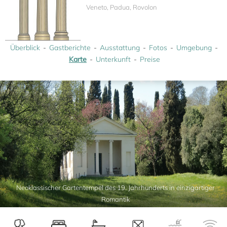
Veneto, Padua, Rovolon
Überblick
Gastberichte
Ausstattung
Fotos
Umgebung
Karte
Unterkunft
Preise
Neoklassischer Gartentempel des 19. Jahrhunderts in einzigartiger
Romantik