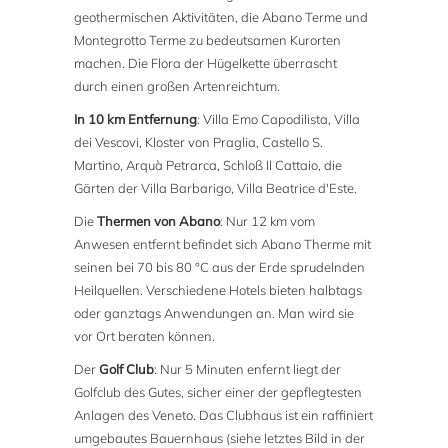
geothermischen Aktivitäten, die Abano Terme und
Montegrotto Terme zu bedeutsamen Kurorten
machen. Die Flora der Hügelkette überrascht
durch einen großen Artenreichtum.
In 10 km Entfernung
: Villa Emo Capodilista, Villa
dei Vescovi, Kloster von Praglia, Castello S.
Martino, Arquà Petrarca, Schloß Il Cattaio, die
Gärten der Villa Barbarigo, Villa Beatrice d'Este.
Die
Thermen von Abano
: Nur 12 km vom
Anwesen entfernt befindet sich Abano Therme mit
seinen bei 70 bis 80 °C aus der Erde sprudelnden
Heilquellen. Verschiedene Hotels bieten halbtags
oder ganztags Anwendungen an. Man wird sie
vor Ort beraten können.
Der
Golf Club
: Nur 5 Minuten enfernt liegt der
Golfclub des Gutes, sicher einer der gepflegtesten
Anlagen des Veneto. Das Clubhaus ist ein raffiniert
umgebautes Bauernhaus (siehe letztes Bild in der