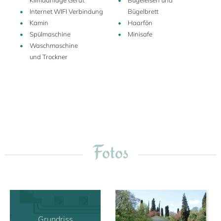
Klimaanlage Gerät
Bügeleisen und
Internet WIFI Verbindung
Bügelbrett
Kamin
Haarfön
Spülmaschine
Minisafe
Waschmaschine
und Trockner
Fotos
Grundriss