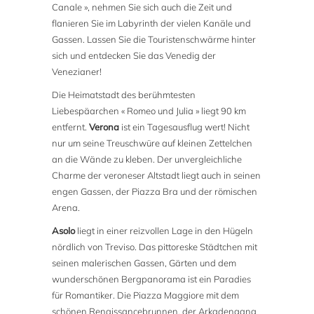
Canale », nehmen Sie sich auch die Zeit und
flanieren Sie im Labyrinth der vielen Kanäle und
Gassen. Lassen Sie die Touristenschwärme hinter
sich und entdecken Sie das Venedig der
Venezianer!
Die Heimatstadt des berühmtesten
Liebespäarchen « Romeo und Julia » liegt 90 km
entfernt.
Verona
ist ein Tagesausflug wert! Nicht
nur um seine Treuschwüre auf kleinen Zettelchen
an die Wände zu kleben. Der unvergleichliche
Charme der veroneser Altstadt liegt auch in seinen
engen Gassen, der Piazza Bra und der römischen
Arena.
Asolo
liegt in einer reizvollen Lage in den Hügeln
nördlich von Treviso. Das pittoreske Städtchen mit
seinen malerischen Gassen, Gärten und dem
wunderschönen Bergpanorama ist ein Paradies
für Romantiker. Die Piazza Maggiore mit dem
schönen Renaissancebrunnen, der Arkadengang