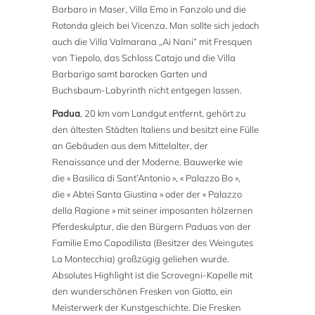
Barbaro in Maser, Villa Emo in Fanzolo und die
Rotonda gleich bei Vicenza. Man sollte sich jedoch
auch die Villa Valmarana „Ai Nani“ mit Fresquen
von Tiepolo, das Schloss Catajo und die Villa
Barbarigo samt barocken Garten und
Buchsbaum-Labyrinth nicht entgegen lassen.
Padua
, 20 km vom Landgut entfernt, gehört zu
den ältesten Städten Italiens und besitzt eine Fülle
an Gebäuden aus dem Mittelalter, der
Renaissance und der Moderne. Bauwerke wie
die « Basilica di Sant’Antonio », « Palazzo Bo »,
die « Abtei Santa Giustina » oder der « Palazzo
della Ragione » mit seiner imposanten hölzernen
Pferdeskulptur, die den Bürgern Paduas von der
Familie Emo Capodilista (Besitzer des Weingutes
La Montecchia) großzügig geliehen wurde.
Absolutes Highlight ist die Scrovegni-Kapelle mit
den wunderschönen Fresken von Giotto, ein
Meisterwerk der Kunstgeschichte. Die Fresken