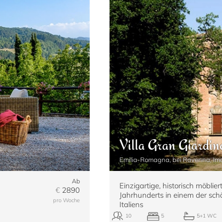
Villa Gran Giardin
Emilia-Romagna, bei Ravenna, Im
Ab
Einzigartige, historisch möbliert
€
2890
Jahrhunderts in einem der sch
pro Woche
Italiens