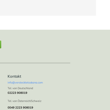
2
5
5+1 WC
700 m
Kontakt
info@verstecktetoskana.com
Tel. von Deutschland
02223 908019
Tel. von Österreich/Schweiz
0049 2223 908019