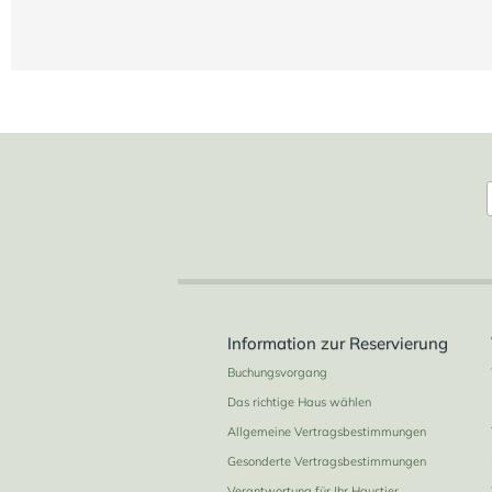
2
6
3
5
160 m
Information zur Reservierung
Buchungsvorgang
Das richtige Haus wählen
Allgemeine Vertragsbestimmungen
Gesonderte Vertragsbestimmungen
Verantwortung für Ihr Haustier