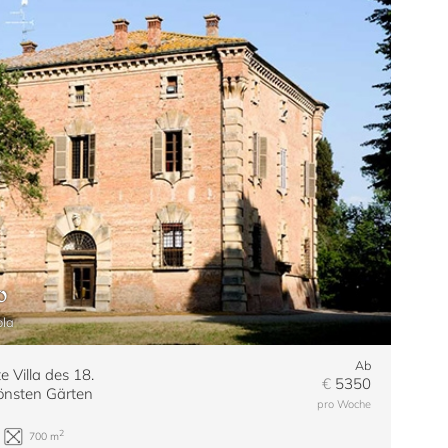
o
ola
Ab
e Villa des 18.
€
5350
önsten Gärten
pro Woche