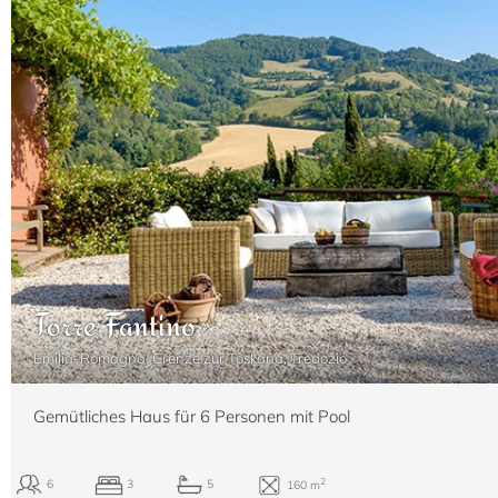
Torre Fantino
Emilia-Romagna. Grenze zur Toskana, Tredozio
Gemütliches Haus für 6 Personen mit Pool