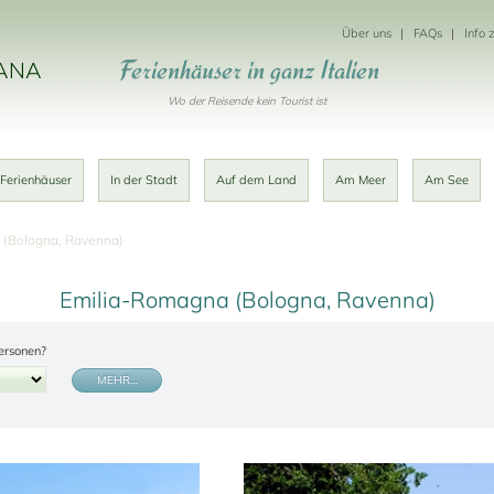
Über uns
FAQs
Info 
Ferienhäuser in ganz Italien
KANA
Wo der Reisende kein Tourist ist
 Ferienhäuser
In der Stadt
Auf dem Land
Am Meer
Am See
 (Bologna, Ravenna)
Emilia-Romagna (Bologna, Ravenna)
ersonen?
MEHR…