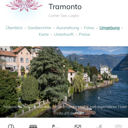
Tramonto
Comer See, Laglio
Überblick
Gastberichte
Ausstattung
Fotos
Umgebung
Karte
Unterkunft
Preise
Historische Seevilla aus dem 19. Jahrhundert nahe zum legendären Hotel
Villa d'Este