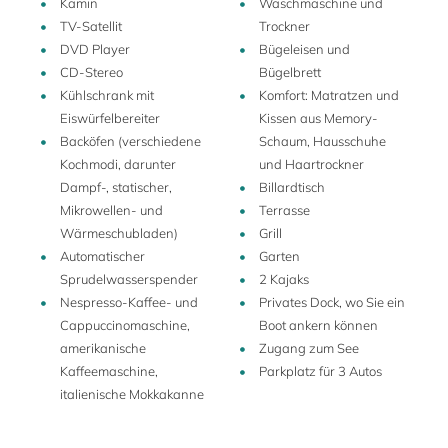
Kamin
Waschmaschine und
Gabbana-, Gucci- und Ferragamo-Outlets.
TV-Satellit
Trockner
DVD Player
Bügeleisen und
CD-Stereo
Bügelbrett
Kühlschrank mit
Komfort: Matratzen und
Eiswürfelbereiter
Kissen aus Memory-
Backöfen (verschiedene
Schaum, Hausschuhe
Kochmodi, darunter
und Haartrockner
Dampf-, statischer,
Billardtisch
Mikrowellen- und
Terrasse
Wärmeschubladen)
Grill
Automatischer
Garten
Sprudelwasserspender
2 Kajaks
Nespresso-Kaffee- und
Privates Dock, wo Sie ein
Cappuccinomaschine,
Boot ankern können
amerikanische
Zugang zum See
Kaffeemaschine,
Parkplatz für 3 Autos
italienische Mokkakanne