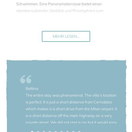
Schwimmen. Eine Panoramaterrasse bietet einen
atemberaubenden Seeblick und Privatsphäre zum
Sonnenbaden.
Die Villa hat die Romantik des 19. Jahrhunderts von
gestern und allen modernen Komfort von heute. Das
MEHR LESEN...
historische Ferienhaus hat immer noch sein traditionelles
Aussehen, aber eine kürzliche Renovierung durch den
Besitzer, ein italienischer Modedesigner, hat den Zimmern
neues Leben eingehaucht.
Die Villa Tramonto bietet Platz für bis zu 10 Gäste in vier
Schlafzimmern mit Seeblick im Haupthaus sowie einer
separaten Gästesuite in einem Nebengebäude, nur wenige
Bettina
Meter von der Panoramaterrasse entfernt. Diese Aufteilung
The entire stay was phenomenal. The villa’s location
bietet Flexibilität und viel Privatsphäre und macht die Villa
is perfect. It is just a short distance from Cernobbio
ideal für Großfamilien, Gruppen von mehreren Paaren oder
which makes is a short drive from the Milan airport. It
Gäste mit Begleitpersonal. Die stilvollen Innenräume sind
is a short distance off the main highway on a very
ein gelungener Mix aus antike Möbeln und modernem
private street. We did not rent a car but it would easy
Mobiliar. Alle fünf Schlafzimmer sind klimatisiert und mit
to travel around the lake without the need for
Internetzugang ausgestattet. Da die Villa auf drei Etagen