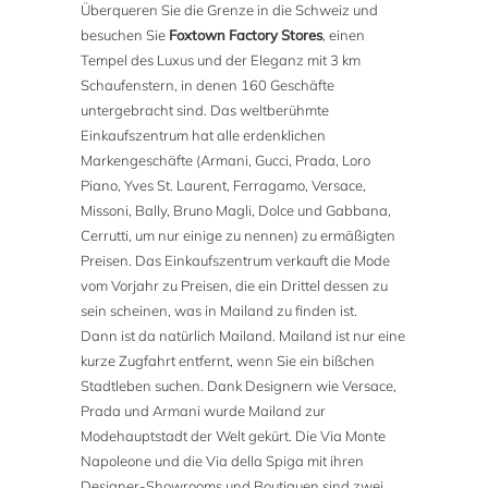
Überqueren Sie die Grenze in die Schweiz und
besuchen Sie
Foxtown Factory Stores
, einen
Tempel des Luxus und der Eleganz mit 3 km
Schaufenstern, in denen 160 Geschäfte
untergebracht sind. Das weltberühmte
Einkaufszentrum hat alle erdenklichen
Markengeschäfte (Armani, Gucci, Prada, Loro
Piano, Yves St. Laurent, Ferragamo, Versace,
Missoni, Bally, Bruno Magli, Dolce und Gabbana,
Cerrutti, um nur einige zu nennen) zu ermäßigten
Preisen. Das Einkaufszentrum verkauft die Mode
vom Vorjahr zu Preisen, die ein Drittel dessen zu
sein scheinen, was in Mailand zu finden ist.
Dann ist da natürlich Mailand. Mailand ist nur eine
kurze Zugfahrt entfernt, wenn Sie ein bißchen
Stadtleben suchen. Dank Designern wie Versace,
Prada und Armani wurde Mailand zur
Modehauptstadt der Welt gekürt. Die Via Monte
Napoleone und die Via della Spiga mit ihren
Designer-Showrooms und Boutiquen sind zwei