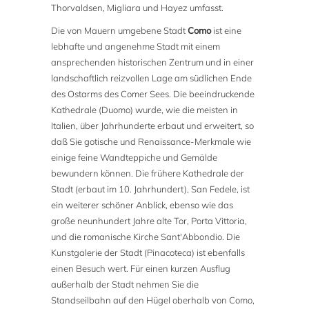
Thorvaldsen, Migliara und Hayez umfasst.
Die von Mauern umgebene Stadt
Como
ist eine
lebhafte und angenehme Stadt mit einem
ansprechenden historischen Zentrum und in einer
landschaftlich reizvollen Lage am südlichen Ende
des Ostarms des Comer Sees. Die beeindruckende
Kathedrale (Duomo) wurde, wie die meisten in
Italien, über Jahrhunderte erbaut und erweitert, so
daß Sie gotische und Renaissance-Merkmale wie
einige feine Wandteppiche und Gemälde
bewundern können. Die frühere Kathedrale der
Stadt (erbaut im 10. Jahrhundert), San Fedele, ist
ein weiterer schöner Anblick, ebenso wie das
große neunhundert Jahre alte Tor, Porta Vittoria,
und die romanische Kirche Sant'Abbondio. Die
Kunstgalerie der Stadt (Pinacoteca) ist ebenfalls
einen Besuch wert. Für einen kurzen Ausflug
außerhalb der Stadt nehmen Sie die
Standseilbahn auf den Hügel oberhalb von Como,