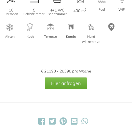
2
Pool
WiFi
10
5
4+1 WC
400 m
Personen
Schlafzimmer
Badezimmer
Aircon
Koch
Terrasse
Kamin
Hund
willkommen
€
21190 - 26390
pro Woche
Hier anfragen