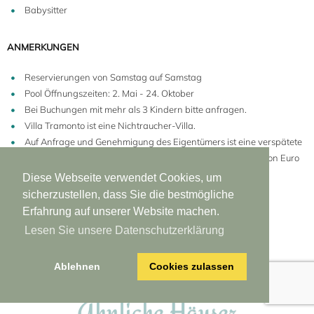
Babysitter
ANMERKUNGEN
Reservierungen von Samstag auf Samstag
Pool Öffnungszeiten: 2. Mai - 24. Oktober
Bei Buchungen mit mehr als 3 Kindern bitte anfragen.
Villa Tramonto ist eine Nichtraucher-Villa.
Auf Anfrage und Genehmigung des Eigentümers ist eine verspätete
Ankunft zwischen 19 und Mitternacht gegen eine Gebühr von Euro
100 möglich.
Diese Webseite verwendet Cookies, um
Gesonderte Mietbestimmungen
gelten für dieses Mietobjekt.
sicherzustellen, dass Sie die bestmögliche
Erfahrung auf unserer Website machen.
Lesen Sie unsere Datenschutzerklärung
Ablehnen
Cookies zulassen
Ähnliche Häuser