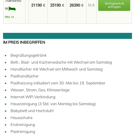
Tramonto
Verfügbarkeit
21190
€
25190
€
26390
€
N/A
anfragen
10
PAX 10
10
IM PREIS INBEGRIFFEN
Begrüßungsgetränk
Bett-, Bad- und Küchenwäsche mit Wechsel am Samstag
Handtücher mit Wechsel am Mittwoch und Samstag
Poolhandtücher
Poolheizung inkludiert vom 30. Mai bis 19. September
Wasser, Strom, Gas, Klimaanlage
Internet WIFI Verbindung
Hausreinigung (3 Std. von Montag bis Samstag)
Babybett und Hochstuhl
Hausschuhe
Endreinigung
Poolreinigung