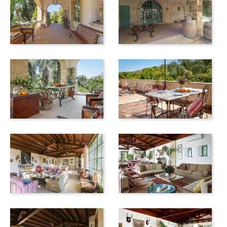
Villa in Piazza Armerina, die Keramikmanufaktur von
Caltagirone, die Barockstädte Noto, Ragusa und Modica,
die Nekropole Pantalica und das Naturschutzgebiet
Vendicari. Für besondere Anlässe und auf Anfrage kann für
Sie ganztägig ein zusätzlicher Mitarbeiter zur Verfügung
gestellt werden, der sich um Ihre Bedürfnisse kümmert und
vom Anreisetag bis zur Abreise telefonisch und persönlich
erreichbar ist. Das Villenpersonal organisiert gerne
Ausflüge zu wunderschönen, nicht öffentlich zugänglichen
Privatgärten und Palästen, zu Weinbergen sowie
Bootsfahrten oder geführte Touren auf den Ätna.
Dank ihres weitläufigen Geländes eignet sich die Villa
Aranceto hervorragend für Geschäftstreffen, Hochzeiten
und andere besondere Anlässe. Der großzügige Speisesaal
bietet Platz für bis zu 60 Gäste und ist somit ideal für
unvergessliche Feierlichkeiten.