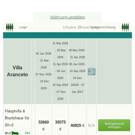
Währung umstellen
Unsere Bewertung
Lage
Inneneinrichtung
21 Mar 2026
- 28 Mar
28 Mar 2026 -
04 Jan 2026
2026
11 Apr 2026
- 21 Mar
11 Apr 2026
06 Jun 2026 -
Villa
2026
- 06 Jun
19 Sep 2026
Aranceto
07 Nov 2026
2026
19 Dec
- 19 Dec
19 Sep 2026
20ß26 - 07
2026
- 07 Nov
Jan 2027
2026
Hauptvlla &
Bootshaus für
32660
35075
Verfügbarkeit
20+2
40825
€
N/A
anfragen
€
€
20+2
PAX