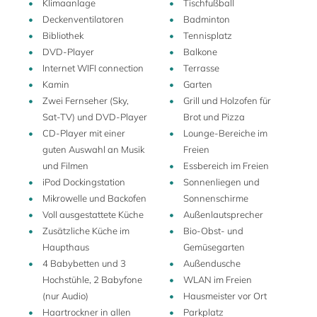
Klimaanlage
Tischfußball
Balkon oder direkten Zugang zum Garten der Villa. Sie sind
Deckenventilatoren
Badminton
mit Heizung, Klimaanlage und Deckenventilatoren im
Bibliothek
Tennisplatz
Kolonialstil ausgestattet. Die privaten Badezimmer
DVD-Player
Balkone
verfügen über sizilianische Keramik, duftende Seifen und
Internet WIFI connection
Terrasse
Pflegeprodukte von Ortigia. Feine ägyptische
Kamin
Garten
Baumwollbettwäsche sorgt für einen erholsamen Schlaf.
Zwei Fernseher (Sky,
Grill und Holzofen für
Das Alte Bootshaus bietet 2 Schlafzimmer, ein flexibel
Sat-TV) und DVD-Player
Brot und Pizza
nutzbares Wohnzimmer, 3 Badezimmer und eine sehr
CD-Player mit einer
Lounge-Bereiche im
große überdachte Terrasse. Es eignet sich für 4–6
guten Auswahl an Musik
Freien
zusätzliche Gäste und mehrere Kinder.
und Filmen
Essbereich im Freien
iPod Dockingstation
Sonnenliegen und
In der Hochsaison ist das Alte Bootshaus im Mietpreis
Mikrowelle und Backofen
Sonnenschirme
inbegriffen und unabhängig von der Gästeanzahl
Voll ausgestattete Küche
Außenlautsprecher
obligatorisch. In der Zwischen- und Nebensaison gelten
Zusätzliche Küche im
Bio-Obst- und
ermäßigte Preise für kleinere Gruppen, und das Alte
Haupthaus
Gemüsegarten
Bootshaus kann optional hinzugebucht werden.
4 Babybetten und 3
Außendusche
Hochstühle, 2 Babyfone
WLAN im Freien
(nur Audio)
Hausmeister vor Ort
In den beiden Küchen von Aranceto werden Sie mit
Haartrockner in allen
Parkplatz
üppigen Willkommenskörben voller frischer, regionaler