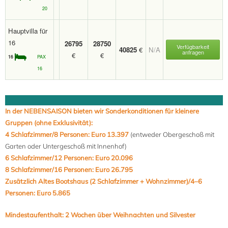
20
Hauptvilla für
16
26795
28750
Verfügbarkeit
40825
€
N/A
anfragen
€
€
16
PAX
16
In der NEBENSAISON bieten wir Sonderkonditionen für kleinere
Gruppen (ohne Exklusivität):
4 Schlafzimmer/8 Personen: Euro 13.397
(entweder Obergeschoß mit
Garten oder Untergeschoß mit Innenhof)
6 Schlafzimmer/12 Personen: Euro 20.096
8 Schlafzimmer/16 Personen: Euro 26.795
Zusätzlich Altes Bootshaus (2 Schlafzimmer + Wohnzimmer)/4–6
Personen: Euro 5.865
Mindestaufenthalt: 2 Wochen über Weihnachten und Silvester