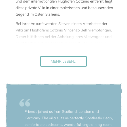
und dem internationalen Flughafen Catania entfernt, liegt
diese private Villa in einer malerischen und bezaubernden
Gegend im Osten Siziliens.
Bei Ihrer Ankunft werden Sie von einem Mitarbeiter der
Villa am Flughafens Catania Vincenzo Bellini empfangen.
Dieser hilft Ihnen bei der Abholung Ihres Mietwagens und
sorgt für Ihre sichere Ankunft in der Villa. Sie werden in
einem der acht exklusiven Schlafzimmer des Herrenhauses
untergebracht, die über einen privaten Balkon oder
MEHR LESEN...
direkten Zugang zum Garten verfügen.
Dieses prächtige Anwesen besteht aus zwei
Hauptgebäuden: dem Herrenhaus mit acht Schlafzimmern,
einer Bibliothek und einer Kochnische sowie der Orangerie,
in der sich der großzügige Wohn- und Essbereich und die
Hauptküche befinden. Zusätzlich steht ein weiteres
Gebäude, das Alte Bootshaus, mit weiteren Schlafzimmern
zur Verfügung.
Friends joined us from Scotland, London and
Germany. The villa suits us perfectly. Spotlessly clean,
Die Bibliothek im Obergeschoß des Herrenhauses bietet mit
comfortable bedrooms, wonderful large dining room.