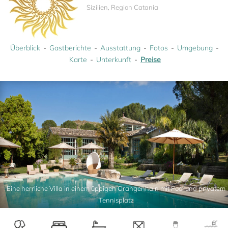
Sizilien, Region Catania
Überblick
Gastberichte
Ausstattung
Fotos
Umgebung
Karte
Unterkunft
Preise
Eine herrliche Villa in einem üppigen Orangenhain mit Pool und privatem
Tennisplatz