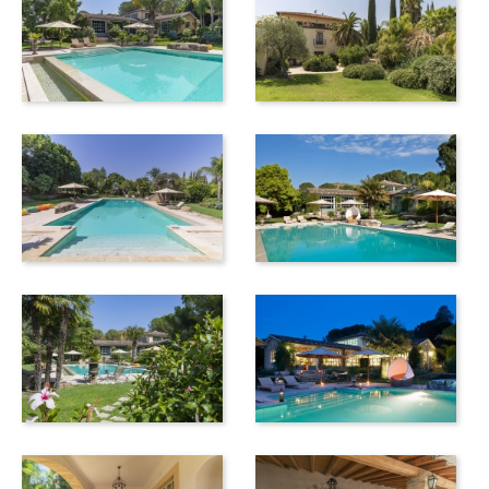
klimatisierte Orangerie Schutz. Später am Abend können
Sie ein paar Runden Tennis spielen. Der moderne
Tennisplatz mit Kunstrasen und Flutlichtanlage liegt
idyllisch inmitten duftender Orangenhaine. Und es gibt
sogar eine Sauna für sechs Personen.
Die Villa Aranceto ist stolz auf ihr hochprofessionelles und
freundliches Personal. Sie werden von dem erfahrenen
Team verwöhnt. Ein Koch, ein Butler und das
Reinigungspersonal kümmern sich um all Ihre Wünsche.
Der Eigentümer und sein Team freuen sich darauf, Ihnen
die Region näherzubringen und Sie Siziliens reiche
kulturelle und historische Schätze entdecken zu lassen. Sie
können das Anwesen und den Orangenhain mit dem
Eigentümer besichtigen oder private Führungen durch das
barocke Catania und das „griechische“ Syrakus buchen.
Innerhalb weniger Autostunden erreichen Sie alle
wichtigen historischen und landschaftlichen
Sehenswürdigkeiten Ostsiziliens: den Ätna, die
Touristenstadt Taormina, Catania, Syrakus, die römische